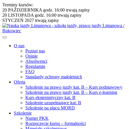
Terminy kursów:
20 PAŹDZIERNIKA godz. 16:00
trwają zapisy
20 LISTOPADA godz. 16:00
trwają zapisy
STYCZEŃ 2027
trwają zapisy
O nas
Poznaj nas
Opinie
Absolwenci
Regulamin
FAQ
Standardy ochrony małoletnich
Oferta
Szkolenie na prawo jazdy kat. B – Kurs podstawowy
Szkolenie na prawo jazdy kat. B – Kurs e-learning
Kurs eksternistyczny kat. B
Szkolenie uzupełniające kat. B
Szkolenie na placu MORD
Szkolenie
Numer PKK
Rozpoczęcie kursu – formalności
Materiały szkoleniowe