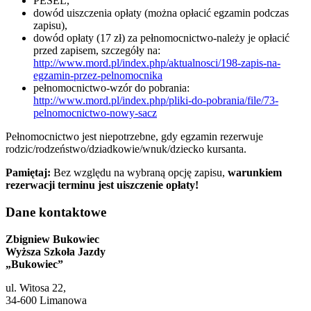
PESEL,
dowód uiszczenia opłaty (można opłacić egzamin podczas
zapisu),
dowód opłaty (17 zł) za pełnomocnictwo-należy je opłacić
przed zapisem, szczegóły na:
http://www.mord.pl/index.php/aktualnosci/198-zapis-na-
egzamin-przez-pelnomocnika
pełnomocnictwo-wzór do pobrania:
http://www.mord.pl/index.php/pliki-do-pobrania/file/73-
pelnomocnictwo-nowy-sacz
Pełnomocnictwo jest niepotrzebne, gdy egzamin rezerwuje
rodzic/rodzeństwo/dziadkowie/wnuk/dziecko kursanta.
Pamiętaj:
Bez względu na wybraną opcję zapisu,
warunkiem
rezerwacji terminu jest uiszczenie opłaty!
Dane kontaktowe
Zbigniew Bukowiec
Wyższa Szkoła Jazdy
„Bukowiec”
ul. Witosa 22,
34-600 Limanowa