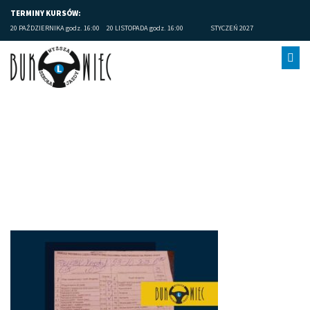
TERMINY KURSÓW:
20 PAŹDZIERNIKA godz. 16:00
20 LISTOPADA godz. 16:00
STYCZEŃ 2027
Limanowa prawo jazdy (5)