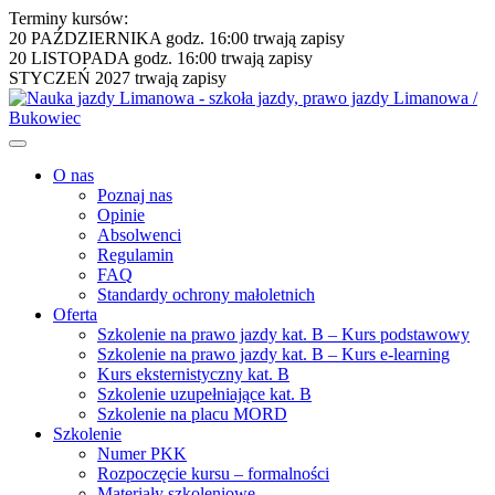
Terminy kursów:
20 PAŹDZIERNIKA godz. 16:00
trwają zapisy
20 LISTOPADA godz. 16:00
trwają zapisy
STYCZEŃ 2027
trwają zapisy
O nas
Poznaj nas
Opinie
Absolwenci
Regulamin
FAQ
Standardy ochrony małoletnich
Oferta
Szkolenie na prawo jazdy kat. B – Kurs podstawowy
Szkolenie na prawo jazdy kat. B – Kurs e-learning
Kurs eksternistyczny kat. B
Szkolenie uzupełniające kat. B
Szkolenie na placu MORD
Szkolenie
Numer PKK
Rozpoczęcie kursu – formalności
Materiały szkoleniowe