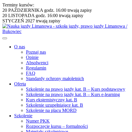
Terminy kursów:
20 PAŹDZIERNIKA godz. 16:00
trwają zapisy
20 LISTOPADA godz. 16:00
trwają zapisy
STYCZEŃ 2027
trwają zapisy
O nas
Poznaj nas
Opinie
Absolwenci
Regulamin
FAQ
Standardy ochrony małoletnich
Oferta
Szkolenie na prawo jazdy kat. B – Kurs podstawowy
Szkolenie na prawo jazdy kat. B – Kurs e-learning
Kurs eksternistyczny kat. B
Szkolenie uzupełniające kat. B
Szkolenie na placu MORD
Szkolenie
Numer PKK
Rozpoczęcie kursu – formalności
Materiały szkoleniowe