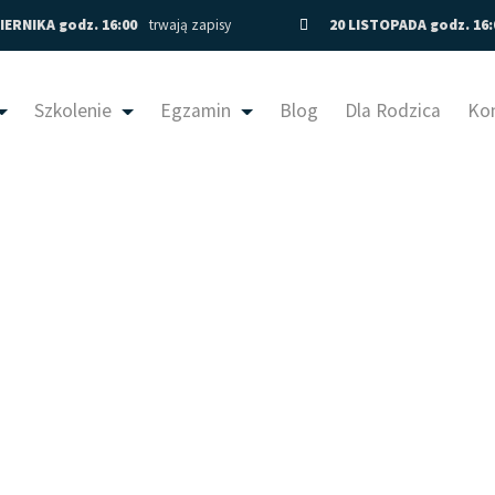
IERNIKA godz. 16:00
trwają zapisy
20 LISTOPADA godz. 16
Szkolenie
Egzamin
Blog
Dla Rodzica
Ko
dy (12)