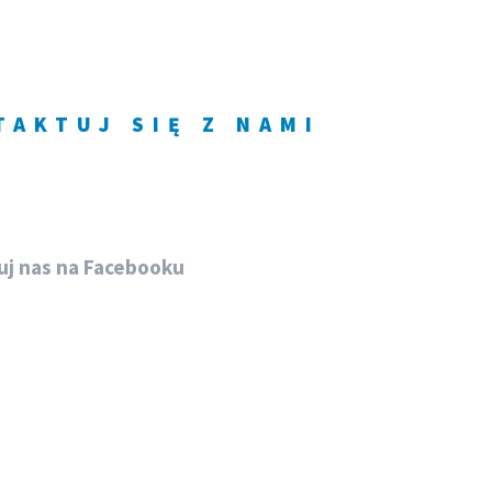
TAKTUJ SIĘ Z NAMI
8 782 497 230
j nas na Facebooku