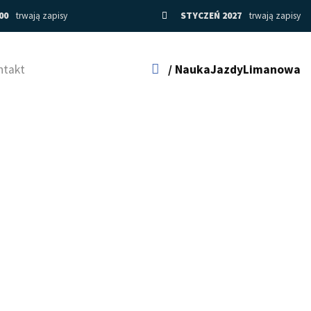
:00
trwają zapisy
STYCZEŃ 2027
trwają zapisy
ntakt
/ NaukaJazdyLimanowa