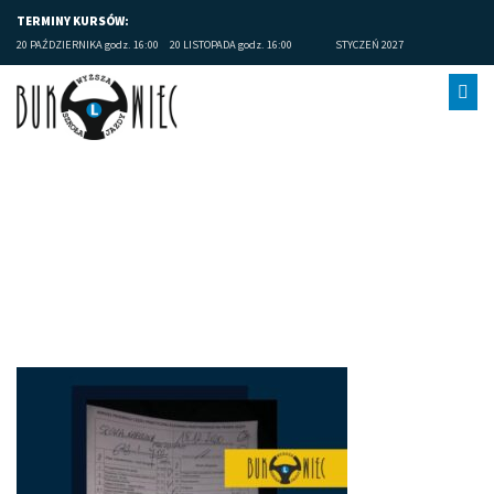
TERMINY KURSÓW:
20 PAŹDZIERNIKA godz. 16:00
20 LISTOPADA godz. 16:00
STYCZEŃ 2027
Limanowa-prawo-jazdy-105