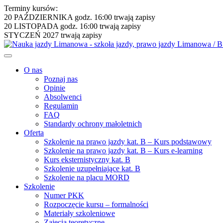
Terminy kursów:
20 PAŹDZIERNIKA godz. 16:00
trwają zapisy
20 LISTOPADA godz. 16:00
trwają zapisy
STYCZEŃ 2027
trwają zapisy
O nas
Poznaj nas
Opinie
Absolwenci
Regulamin
FAQ
Standardy ochrony małoletnich
Oferta
Szkolenie na prawo jazdy kat. B – Kurs podstawowy
Szkolenie na prawo jazdy kat. B – Kurs e-learning
Kurs eksternistyczny kat. B
Szkolenie uzupełniające kat. B
Szkolenie na placu MORD
Szkolenie
Numer PKK
Rozpoczęcie kursu – formalności
Materiały szkoleniowe
Zajęcia teoretyczne