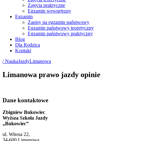
Zajęcia praktyczne
Egzamin wewnętrzny
Egzamin
Zapisy na egzamin państwowy
Egzamin państwowy teoretyczny
Egzamin państwowy praktyczny
Blog
Dla Rodzica
Kontakt
/ NaukaJazdyLimanowa
Limanowa prawo jazdy opinie
Dane kontaktowe
Zbigniew Bukowiec
Wyższa Szkoła Jazdy
„Bukowiec”
ul. Witosa 22,
34-600 Limanowa