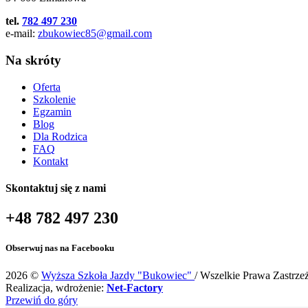
tel.
782 497 230
e-mail:
zbukowiec85@gmail.com
Na skróty
Oferta
Szkolenie
Egzamin
Blog
Dla Rodzica
FAQ
Kontakt
Skontaktuj się z nami
+48 782 497 230
Obserwuj nas na Facebooku
2026 ©
Wyższa Szkoła Jazdy "Bukowiec"
/ Wszelkie Prawa Zastrze
Realizacja, wdrożenie:
Net-Factory
Przewiń do góry