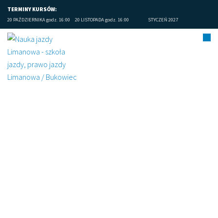
TERMINY KURSÓW:
20 PAŹDZIERNIKA godz. 16:00
20 LISTOPADA godz. 16:00
STYCZEŃ 2027
Limanowa prawo jazdy
opinie (7)