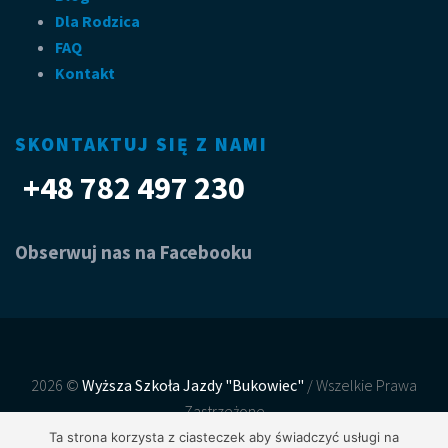
Dla Rodzica
FAQ
Kontakt
SKONTAKTUJ SIĘ Z NAMI
+48 782 497 230
Obserwuj nas na Facebooku
2026 ©
Wyższa Szkoła Jazdy "Bukowiec"
/ Wszelkie Prawa
Zastrzeżone
Realizacja, wdrożenie:
Net-Factory
Ta strona korzysta z ciasteczek aby świadczyć usługi na