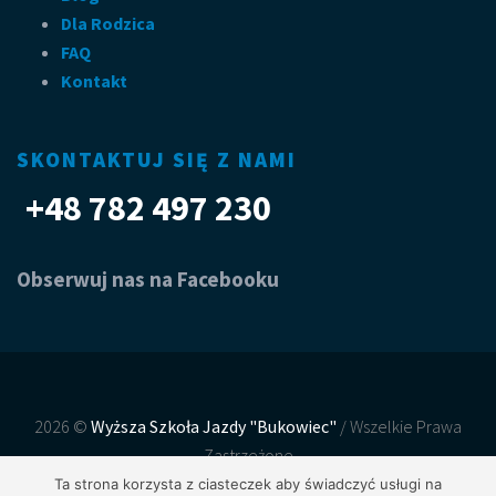
Dla Rodzica
FAQ
Kontakt
SKONTAKTUJ SIĘ Z NAMI
+48 782 497 230
Obserwuj nas na Facebooku
2026 ©
Wyższa Szkoła Jazdy "Bukowiec"
/ Wszelkie Prawa
Zastrzeżone
Realizacja, wdrożenie:
Net-Factory
Ta strona korzysta z ciasteczek aby świadczyć usługi na