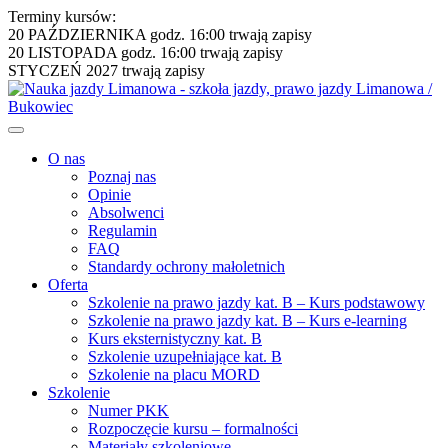
Terminy kursów:
20 PAŹDZIERNIKA godz. 16:00
trwają zapisy
20 LISTOPADA godz. 16:00
trwają zapisy
STYCZEŃ 2027
trwają zapisy
O nas
Poznaj nas
Opinie
Absolwenci
Regulamin
FAQ
Standardy ochrony małoletnich
Oferta
Szkolenie na prawo jazdy kat. B – Kurs podstawowy
Szkolenie na prawo jazdy kat. B – Kurs e-learning
Kurs eksternistyczny kat. B
Szkolenie uzupełniające kat. B
Szkolenie na placu MORD
Szkolenie
Numer PKK
Rozpoczęcie kursu – formalności
Materiały szkoleniowe