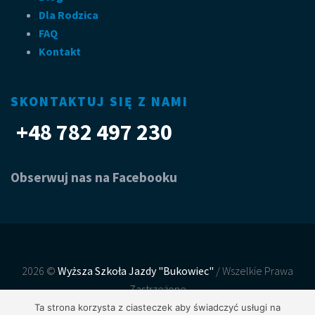
Dla Rodzica
FAQ
Kontakt
SKONTAKTUJ SIĘ Z NAMI
+48 782 497 230
Obserwuj nas na Facebooku
2026 ©
Wyższa Szkoła Jazdy "Bukowiec"
/ Wszelkie Prawa
Zastrzeżone
Realizacja, wdrożenie:
Net-Factory
Ta strona korzysta z ciasteczek aby świadczyć usługi na