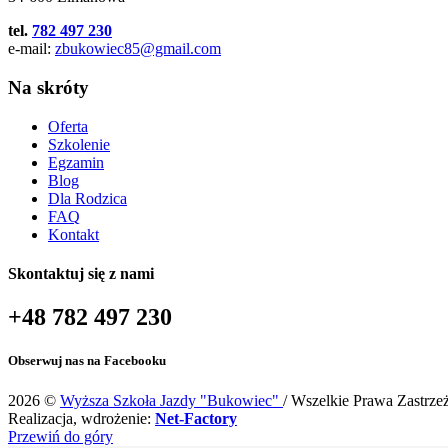
tel.
782 497 230
e-mail:
zbukowiec85@gmail.com
Na skróty
Oferta
Szkolenie
Egzamin
Blog
Dla Rodzica
FAQ
Kontakt
Skontaktuj się z nami
+48 782 497 230
Obserwuj nas na Facebooku
2026 ©
Wyższa Szkoła Jazdy "Bukowiec"
/ Wszelkie Prawa Zastrze
Realizacja, wdrożenie:
Net-Factory
Przewiń do góry