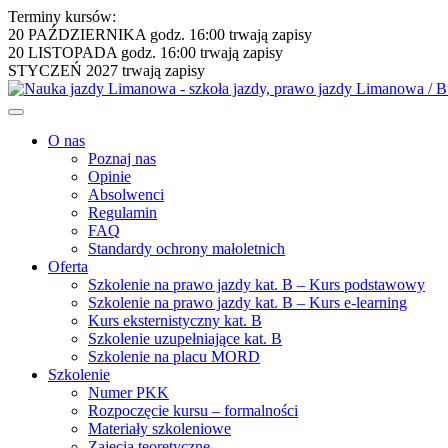
Terminy kursów:
20 PAŹDZIERNIKA godz. 16:00
trwają zapisy
20 LISTOPADA godz. 16:00
trwają zapisy
STYCZEŃ 2027
trwają zapisy
O nas
Poznaj nas
Opinie
Absolwenci
Regulamin
FAQ
Standardy ochrony małoletnich
Oferta
Szkolenie na prawo jazdy kat. B – Kurs podstawowy
Szkolenie na prawo jazdy kat. B – Kurs e-learning
Kurs eksternistyczny kat. B
Szkolenie uzupełniające kat. B
Szkolenie na placu MORD
Szkolenie
Numer PKK
Rozpoczęcie kursu – formalności
Materiały szkoleniowe
Zajęcia teoretyczne