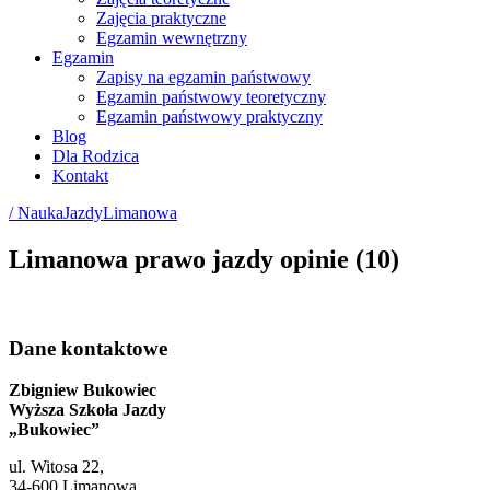
Zajęcia praktyczne
Egzamin wewnętrzny
Egzamin
Zapisy na egzamin państwowy
Egzamin państwowy teoretyczny
Egzamin państwowy praktyczny
Blog
Dla Rodzica
Kontakt
/ NaukaJazdyLimanowa
Limanowa prawo jazdy opinie (10)
Dane kontaktowe
Zbigniew Bukowiec
Wyższa Szkoła Jazdy
„Bukowiec”
ul. Witosa 22,
34-600 Limanowa