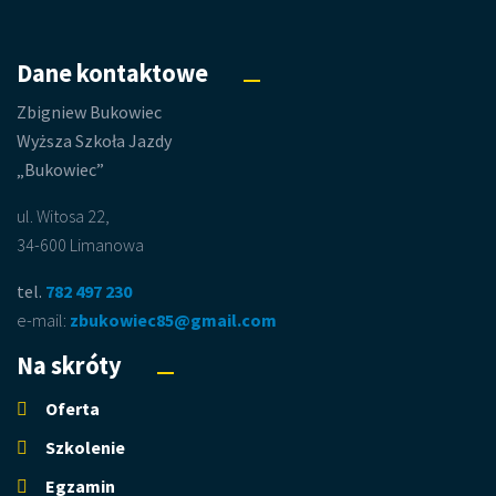
Dane kontaktowe
Zbigniew Bukowiec
Wyższa Szkoła Jazdy
„Bukowiec”
ul. Witosa 22,
34-600 Limanowa
tel.
782 497 230
e-mail:
zbukowiec85@gmail.com
Na skróty
Oferta
Szkolenie
Egzamin