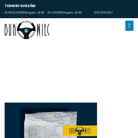
TERMINY KURSÓW:
20 PAŹDZIERNIKA godz. 16:00
20 LISTOPADA godz. 16:00
STYCZEŃ 2027
Limanowa prawo jazdy