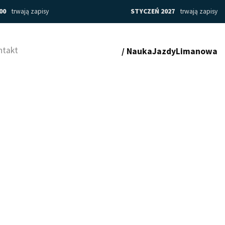
:00
trwają zapisy
STYCZEŃ 2027
trwają zapisy
ntakt
/ NaukaJazdyLimanowa