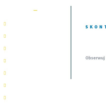
Na skróty
Oferta
SKON
+48
Szkolenie
Egzamin
Obserwuj 
Blog
Dla Rodzica
FAQ
Kontakt