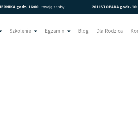
IERNIKA godz. 16:00
trwają zapisy
20 LISTOPADA godz. 16
Szkolenie
Egzamin
Blog
Dla Rodzica
Ko
dy (7)