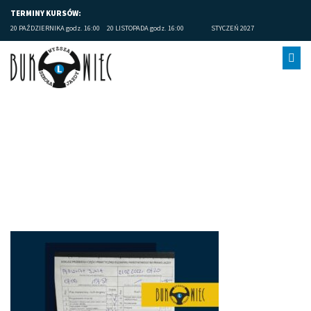
TERMINY KURSÓW:
20 PAŹDZIERNIKA godz. 16:00
20 LISTOPADA godz. 16:00
STYCZEŃ 2027
Limanowa prawo jazdy (6)