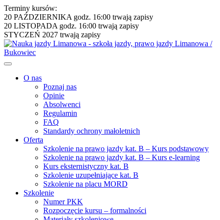
Terminy kursów:
20 PAŹDZIERNIKA godz. 16:00
trwają zapisy
20 LISTOPADA godz. 16:00
trwają zapisy
STYCZEŃ 2027
trwają zapisy
O nas
Poznaj nas
Opinie
Absolwenci
Regulamin
FAQ
Standardy ochrony małoletnich
Oferta
Szkolenie na prawo jazdy kat. B – Kurs podstawowy
Szkolenie na prawo jazdy kat. B – Kurs e-learning
Kurs eksternistyczny kat. B
Szkolenie uzupełniające kat. B
Szkolenie na placu MORD
Szkolenie
Numer PKK
Rozpoczęcie kursu – formalności
Materiały szkoleniowe