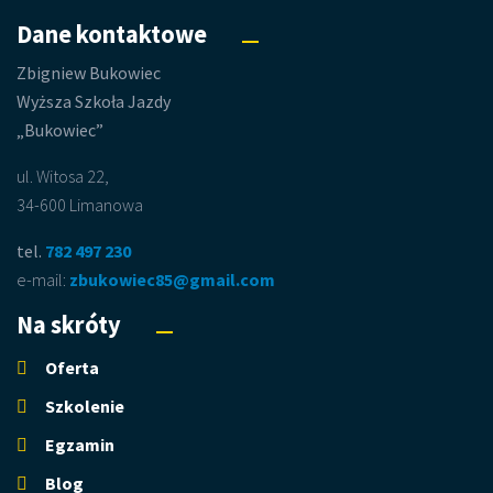
Dane kontaktowe
Zbigniew Bukowiec
Wyższa Szkoła Jazdy
„Bukowiec”
ul. Witosa 22,
34-600 Limanowa
tel.
782 497 230
e-mail:
zbukowiec85@gmail.com
Na skróty
Oferta
Szkolenie
Egzamin
Blog