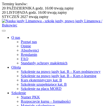
Terminy kursów:
20 PAŹDZIERNIKA godz. 16:00
trwają zapisy
20 LISTOPADA godz. 16:00
trwają zapisy
STYCZEŃ 2027
trwają zapisy
O nas
Poznaj nas
Opinie
Absolwenci
Regulamin
FAQ
Standardy ochrony małoletnich
Oferta
Szkolenie na prawo jazdy kat. B – Kurs podstawowy
Szkolenie na prawo jazdy kat. B – Kurs e-learning
Kurs eksternistyczny kat. B
Szkolenie uzupełniające kat. B
Szkolenie na placu MORD
Szkolenie
Numer PKK
Rozpoczęcie kursu – formalności
Materiały szkoleniowe